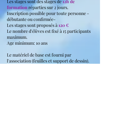
Les stages sont des stages de
12h de
formation
réparties sur 2 jours.
Inscription possible pour toute personne -
débutante
ou confirmée-
Les stages sont proposés à
120 €
Le nombre d'élèves est fixé à 15 participants
maximum.
Age minimum: 10 ans
Le matériel de base est fourni par
l'association (feuilles et support de dessin).
Cependant il est conseillé aux élèves
d'emmener leurs trousses (crayons-stylo-
feutres) de manière à ce qu'ils puissent
s'habituent à travailler avec leurs propres
matériel et ne pas être trop restabilisés à leur
retour du stage.
ADRESSE DES STAGES
Locaux de l'école ANATEN,
62 Av. Maréchal Joffre, 65000 Tarbes