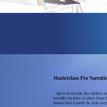
Masterclass Pro Narrat
Après la réussite des ateliers m
travaille à la mise en place d'un
masterclass à partir de 2026-2027