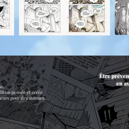
Être préven
en av
ns,
dition pensée et créée
teurs pour des auteurs.