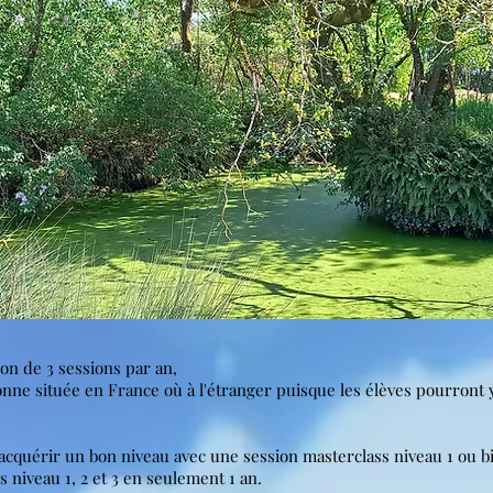
son de 3 sessions par an,
sonne située en France où à l'étranger puisque les élèves pourront 
d’acquérir un bon niveau avec une session masterclass niveau 1 ou 
 niveau 1, 2 et 3 en seulement 1 an.