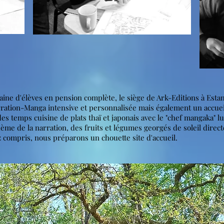
zaine d'élèves en pension complète, le siège de Ark-Editions à Est
ation-Manga intensive et personnalisée mais également un accueil
es temps cuisine de plats thaï et japonais avec le "chef mangaka" 
thème de la narration, des fruits et légumes georgés de soleil dire
z compris, nous préparons un chouette site d'accueil.