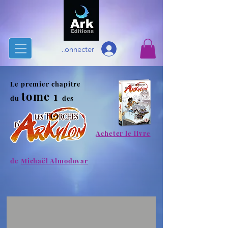
Se connecter
Le premier chapitre
tome 1
du
des
Acheter le livre
de
Michaël Almodovar