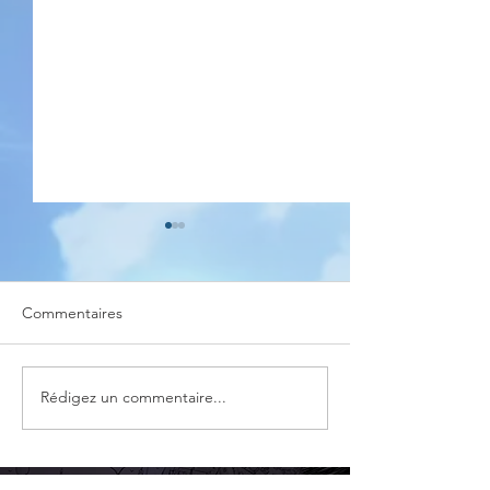
Commentaires
EAUZE BD
Cours Manga Estampes
Rédigez un commentaire...