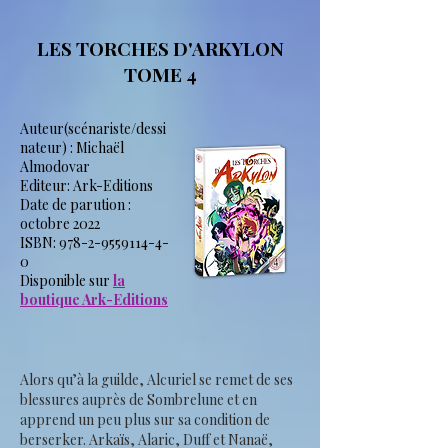
LES TORCHES D'ARKYLON
TOME 4
Auteur(scénariste/dessi
nateur) : Michaël
Almodovar
Editeur: Ark-Editions
Date de parution :
octobre 2022
ISBN:
978-2-9559114-4-
0
Disponible sur
la
boutique Ark-Editions
Alors qu’à la guilde, Alcuriel se remet de ses
blessures auprès de Sombrelune et en
apprend un peu plus sur sa condition de
berserker.
Arkaïs, Alaric, Duff et Nanaë,