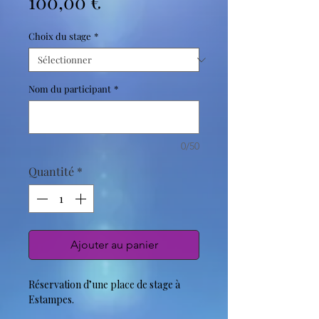
Prix
100,00 €
Choix du stage
*
Nom du participant
*
0/50
Quantité
*
Ajouter au panier
Réservation d’une place de stage à
Estampes.