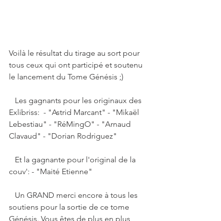
Voilà le résultat du tirage au sort pour 
tous ceux qui ont participé et soutenu 
le lancement du Tome Génésis ;)    
   Les gagnants pour les originaux des 
Exlibriss:  - "Astrid Marcant" - "Mikaël 
Lebestiau" - "RéMingO" - "Arnaud 
Clavaud" - "Dorian Rodriguez"    
   Et la gagnante pour l'original de la 
couv': - "Maité Etienne"     
   Un GRAND merci encore à tous les 
soutiens pour la sortie de ce tome  
Génésis. Vous êtes de plus en plus 