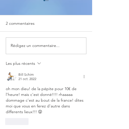
2 commentaires
EAUZE BD
Cours Manga Estampes
Rédigez un commentaire...
Les plus récents
Bill Schim
21 oct. 2022
oh mon dieu! de la pépite pour 10€ de 
l'heure! mais c'est donné!!!! rhaaaaa 
dommage c'est au bout de la france! dites 
moi que vous en ferez d'autre dans 
differents lieux!!! 😲
J'aime