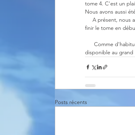
tome 4. C'est un pla
Nous avons aussi été
     A présent, nous allons mettre tout en œuvre pour boucler ce tome 4 dans l'objectif de  
finir le tome en début
      Comme d'habitude, 2 mois après l’envoi aux contributeurs Ulule, le tome 4 sera 
disponible au grand p
Posts récents