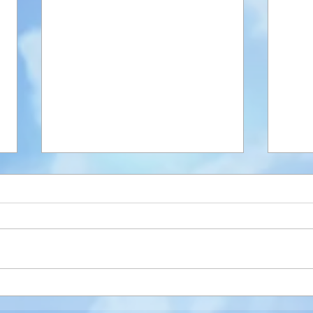
EAU
Cours Manga Estampes